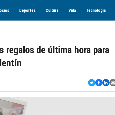
ocios
Deportes
Cultura
Vida
Tecnología
s regalos de última hora para
lentín
Compartir
Comparti
Comp
S
en
en
en
v
Twitter
Faceboo
Link
E