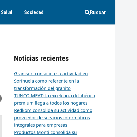
Buscar
Salud
Sociedad
Noticias recientes
Granisori consolida su actividad en
Sorihuela como referente en la
transformación del granito
TUNCO MEAT: la excelencia del ibérico
r
artir
hare
premium llega a todos los hogares
ia
k
edIn
mail
Redkom consolida su actividad como
proveedor de servicios informáticos
integrales para empresas
Productos Monti consolida su