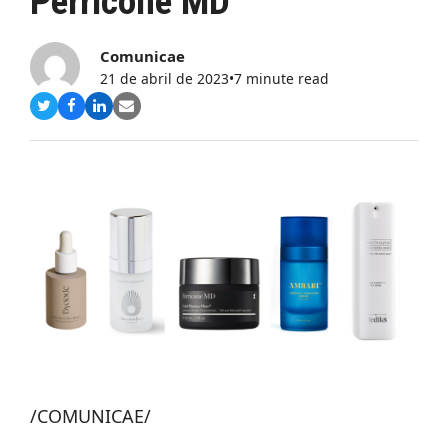
Perricone MD
Comunicae
21 de abril de 2023
•
7 minute read
Compartir
Compartir
Compartir
Share
en
en
en
via
Twitter
Facebook
LinkedIn
Email
/COMUNICAE/