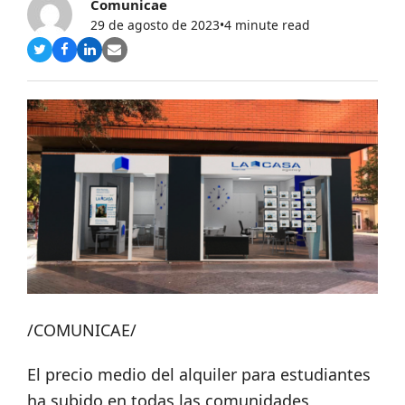
Comunicae
29 de agosto de 2023
•
4 minute read
Compartir
Compartir
Compartir
Share
en
en
en
via
Twitter
Facebook
LinkedIn
Email
/COMUNICAE/
El precio medio del alquiler para estudiantes
ha subido en todas las comunidades