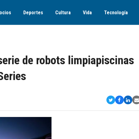
ocios
Deportes
Cultura
Vida
Tecnología
erie de robots limpiapiscinas
Series
Compartir
Comparti
Comp
S
en
en
en
v
Twitter
Faceboo
Link
E