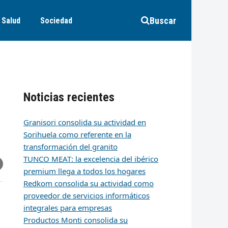
Buscar
Salud
Sociedad
Noticias recientes
Granisori consolida su actividad en
Sorihuela como referente en la
transformación del granito
TUNCO MEAT: la excelencia del ibérico
r
artir
hare
premium llega a todos los hogares
ia
k
edIn
mail
Redkom consolida su actividad como
proveedor de servicios informáticos
integrales para empresas
Productos Monti consolida su