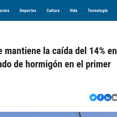
ocios
Deportes
Cultura
Vida
Tecnología
 mantiene la caída del 14% en
cado de hormigón en el primer
Compartir
Comparti
Comp
S
en
en
en
v
Twitter
Faceboo
Link
E