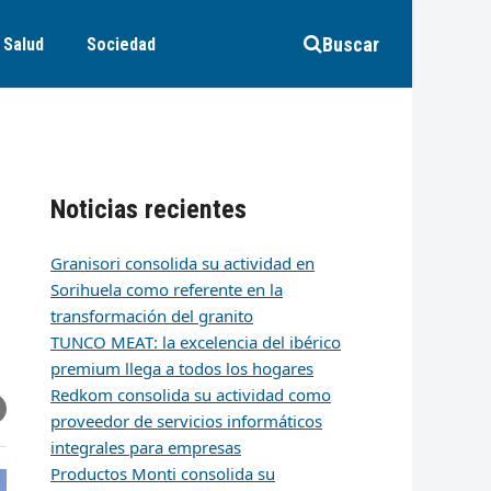
Buscar
Salud
Sociedad
Noticias recientes
Granisori consolida su actividad en
Sorihuela como referente en la
transformación del granito
TUNCO MEAT: la excelencia del ibérico
premium llega a todos los hogares
Redkom consolida su actividad como
r
artir
hare
proveedor de servicios informáticos
ia
integrales para empresas
k
edIn
mail
Productos Monti consolida su