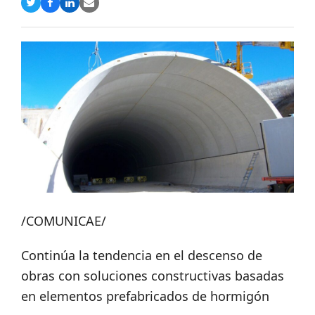
Compartir
Compartir
Compartir
Share
en
en
en
via
Twitter
Facebook
LinkedIn
Email
/COMUNICAE/
Continúa la tendencia en el descenso de
obras con soluciones constructivas basadas
en elementos prefabricados de hormigón