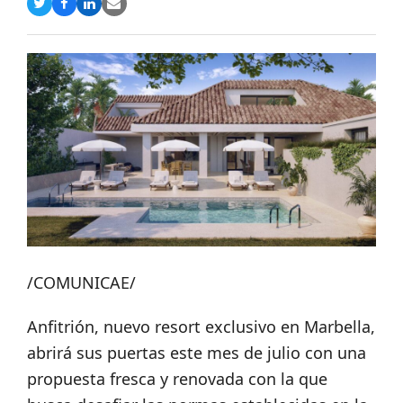
Compartir
Compartir
Compartir
Share
en
en
en
via
Twitter
Facebook
LinkedIn
Email
/COMUNICAE/
Anfitrión, nuevo resort exclusivo en Marbella,
abrirá sus puertas este mes de julio con una
propuesta fresca y renovada con la que