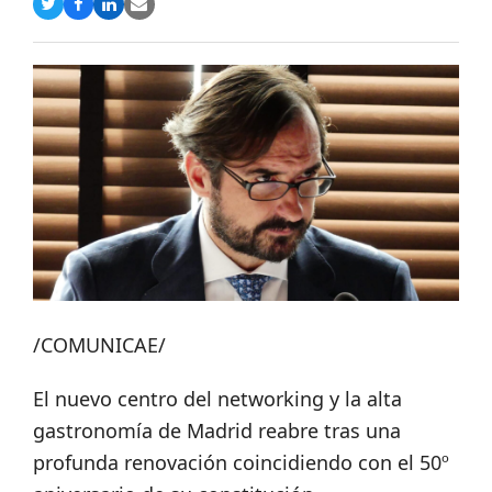
Compartir
Compartir
Compartir
Share
en
en
en
via
Twitter
Facebook
LinkedIn
Email
/COMUNICAE/
El nuevo centro del networking y la alta
gastronomía de Madrid reabre tras una
profunda renovación coincidiendo con el 50º