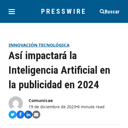
PRESSWIRE
Buscar
INNOVACIÓN TECNOLÓGICA
Así impactará la
Inteligencia Artificial en
la publicidad en 2024
Comunicae
19 de diciembre de 2023
•
6 minute read
Compartir
Compartir
Compartir
Share
en
en
en
via
Twitter
Facebook
LinkedIn
Email