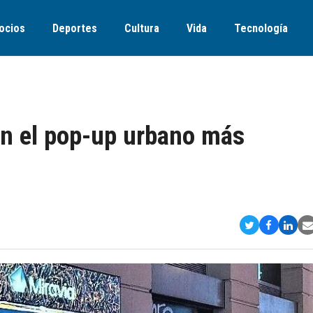
ocios
Deportes
Cultura
Vida
Tecnología
en el pop-up urbano más
Compartir
Comparti
Comp
S
en
en
en
v
Twitter
Faceboo
Link
E