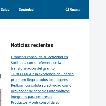
Buscar
Salud
Sociedad
Noticias recientes
Granisori consolida su actividad en
Sorihuela como referente en la
transformación del granito
TUNCO MEAT: la excelencia del ibérico
r
artir
hare
premium llega a todos los hogares
ia
k
edIn
mail
Redkom consolida su actividad como
proveedor de servicios informáticos
integrales para empresas
Productos Monti consolida su