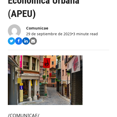
Económica Urbana
(APEU)
Comunicae
29 de septiembre de 2023
•
3 minute read
Compartir
Compartir
Compartir
Share
en
en
en
via
Twitter
Facebook
LinkedIn
Email
/COMUNICAE/