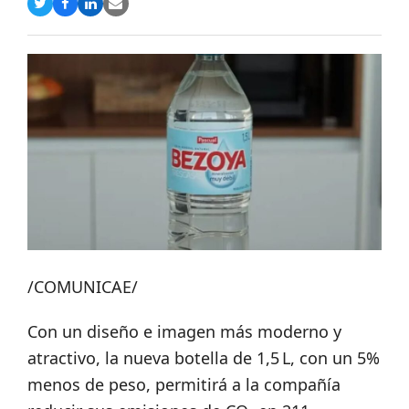
Compartir
Compartir
Compartir
Share
en
en
en
via
Twitter
Facebook
LinkedIn
Email
/COMUNICAE/
Con un diseño e imagen más moderno y
atractivo, la nueva botella de 1,5 L, con un 5%
menos de peso, permitirá a la compañía