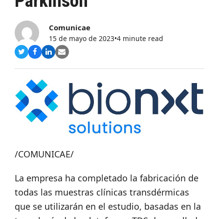
Parkinson
Comunicae
15 de mayo de 2023
•
4 minute read
Compartir
Compartir
Compartir
Share
en
en
en
via
Twitter
Facebook
LinkedIn
Email
/COMUNICAE/
La empresa ha completado la fabricación de
todas las muestras clínicas transdérmicas
que se utilizarán en el estudio, basadas en la