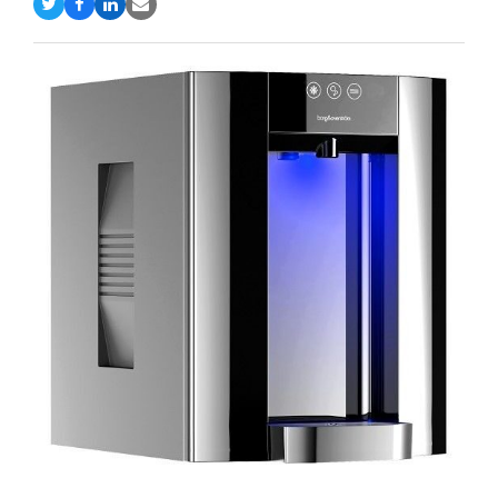
Compartir
Compartir
Compartir
Share
en
en
en
via
Twitter
Facebook
LinkedIn
Email