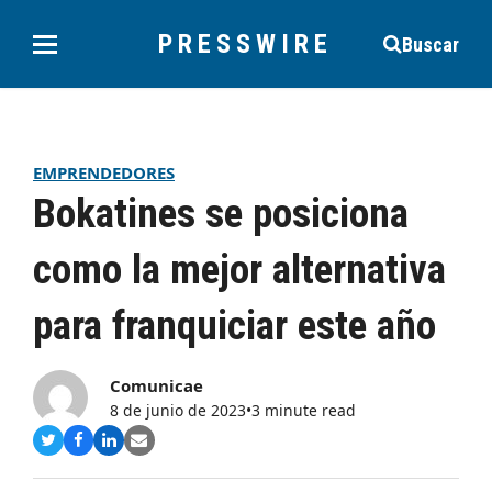
PRESSWIRE
Buscar
EMPRENDEDORES
Bokatines se posiciona
como la mejor alternativa
para franquiciar este año
Comunicae
8 de junio de 2023
•
3 minute read
Compartir
Compartir
Compartir
Share
en
en
en
via
Twitter
Facebook
LinkedIn
Email