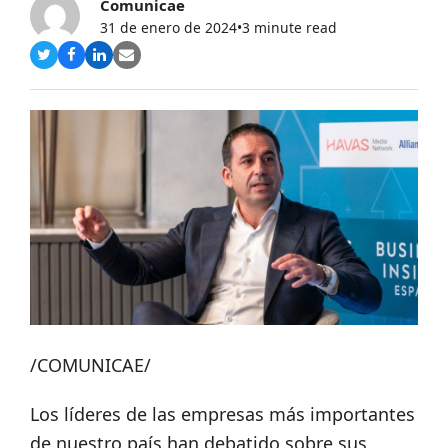
Comunicae
31 de enero de 2024
•
3 minute read
Compartir
Compartir
Compartir
Share
en
en
en
via
Twitter
Facebook
LinkedIn
Email
/COMUNICAE/
Los líderes de las empresas más importantes
de nuestro país han debatido sobre sus