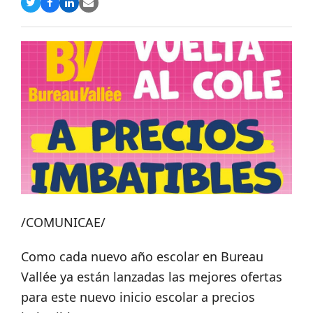
Compartir
Compartir
Compartir
Share
en
en
en
via
Twitter
Facebook
LinkedIn
Email
/COMUNICAE/
Como cada nuevo año escolar en Bureau
Vallée ya están lanzadas las mejores ofertas
para este nuevo inicio escolar a precios