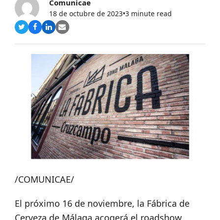
Comunicae
18 de octubre de 2023
•
3 minute read
Compartir
Compartir
Compartir
Share
en
en
en
via
Twitter
Facebook
LinkedIn
Email
/COMUNICAE/
El próximo 16 de noviembre, la Fábrica de
Cerveza de Málaga acogerá el roadshow