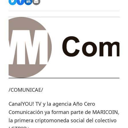
Compartir
Compartir
Compartir
Share
en
en
en
via
Twitter
Facebook
LinkedIn
Email
/COMUNICAE/
CanalYOU! TV y la agencia Año Cero
Comunicación ya forman parte de MARICOIN,
la primera criptomoneda social del colectivo