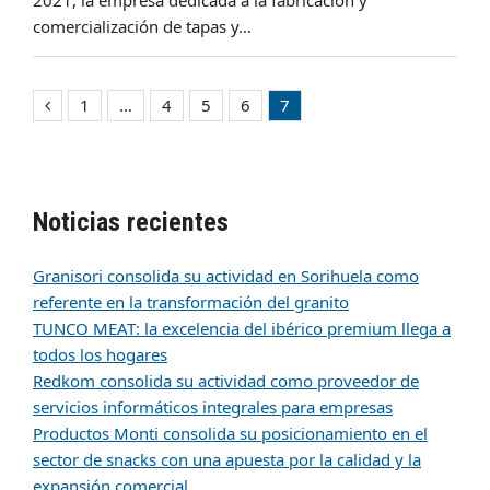
comercialización de tapas y…
1
…
4
5
6
7
Anterior
Page
Page
Page
Page
Page
Noticias recientes
Granisori consolida su actividad en Sorihuela como
referente en la transformación del granito
TUNCO MEAT: la excelencia del ibérico premium llega a
todos los hogares
Redkom consolida su actividad como proveedor de
servicios informáticos integrales para empresas
Productos Monti consolida su posicionamiento en el
sector de snacks con una apuesta por la calidad y la
expansión comercial