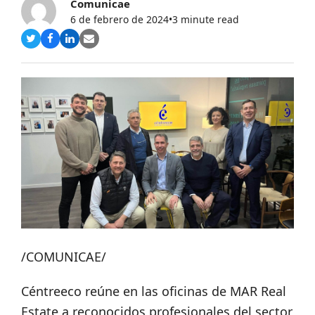
Comunicae
6 de febrero de 2024
•
3 minute read
Compartir
Compartir
Compartir
Share
en
en
en
via
Twitter
Facebook
LinkedIn
Email
/COMUNICAE/
Céntreeco reúne en las oficinas de MAR Real
Estate a reconocidos profesionales del sector