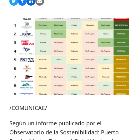
Compartir
Compartir
Compartir
Share
en
en
en
via
Twitter
Facebook
LinkedIn
Email
/COMUNICAE/
Según un informe publicado por el
Observatorio de la Sostenibilidad: Puerto