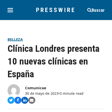
PRESSWIRE
Buscar
BELLEZA
Clínica Londres presenta
10 nuevas clínicas en
España
Comunicae
30 de mayo de 2023
•
3 minute read
Compartir
Compartir
Compartir
Share
en
en
en
via
Twitter
Facebook
LinkedIn
Email