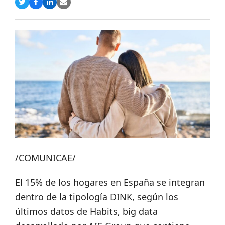
Compartir
Compartir
Compartir
Share
en
en
en
via
Twitter
Facebook
LinkedIn
Email
/COMUNICAE/
El 15% de los hogares en España se integran
dentro de la tipología DINK, según los
últimos datos de Habits, big data