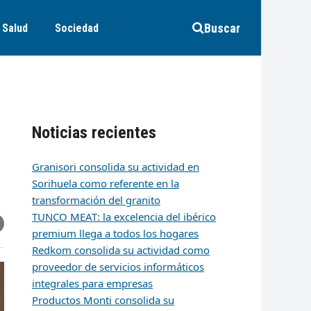
Buscar
Salud
Sociedad
Noticias recientes
Granisori consolida su actividad en
Sorihuela como referente en la
transformación del granito
TUNCO MEAT: la excelencia del ibérico
r
artir
hare
premium llega a todos los hogares
ia
k
edIn
mail
Redkom consolida su actividad como
proveedor de servicios informáticos
integrales para empresas
Productos Monti consolida su