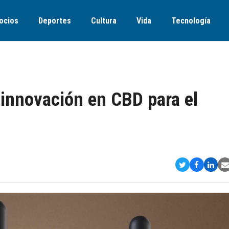
ocios
Deportes
Cultura
Vida
Tecnología
 innovación en CBD para el
Compartir
Comparti
Comp
S
en
en
en
v
Twitter
Faceboo
Link
E