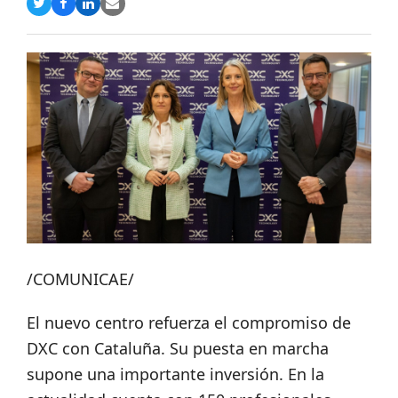
Compartir
Compartir
Compartir
Share
en
en
en
via
Twitter
Facebook
LinkedIn
Email
/COMUNICAE/
El nuevo centro refuerza el compromiso de
DXC con Cataluña. Su puesta en marcha
supone una importante inversión. En la