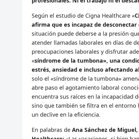
profesionales. Ni el trabajo ni el des
Según el estudio de Cigna Healthcare «
C
afirma que es incapaz de desconectar 
situación puede deberse a la presión que
atender llamadas laborales en días de de
preocupaciones laborales y disfrutar a
«
síndrome de la tumbona», una condic
estrés, ansiedad e incluso afectando al
solo el «síndrome de la tumbona» amena
abre paso el agotamiento laboral conoc
encuentra sus raíces en la incapacidad d
sino que también se filtra en el entorno
un declive en la eficiencia.
En palabras de
Ana Sánchez de Miguel,
Healthcare:
«Las vacaciones, si bien han