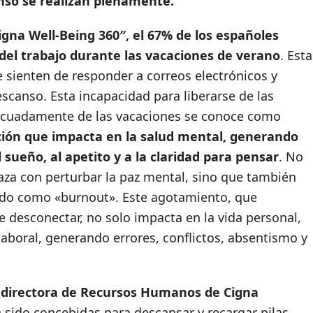
canso se realizan plenamente.
igna Well-Being 360″, el 67% de los españoles
del trabajo durante las vacaciones de verano
. Esta
 sienten de responder a correos electrónicos y
scanso. Esta incapacidad para liberarse de las
decuadamente de las vacaciones se conoce como
ión que impacta en la salud mental, generando
 sueño, al apetito y a la claridad para pensar
. No
za con perturbar la paz mental, sino que también
ido como «burnout». Este agotamiento, que
e desconectar, no solo impacta en la vida personal,
 laboral, generando errores, conflictos, absentismo y
 directora de Recursos Humanos de Cigna
 sido concebidas para descansar y recargar pilas,