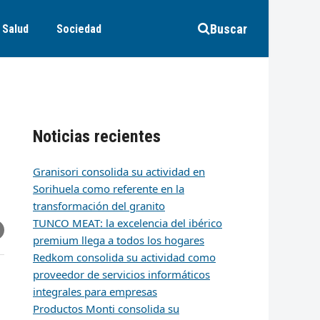
Buscar
Salud
Sociedad
Noticias recientes
Granisori consolida su actividad en
Sorihuela como referente en la
transformación del granito
TUNCO MEAT: la excelencia del ibérico
r
artir
hare
premium llega a todos los hogares
ia
k
edIn
mail
Redkom consolida su actividad como
proveedor de servicios informáticos
integrales para empresas
Productos Monti consolida su