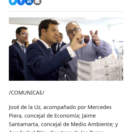
Compartir
Compartir
Compartir
Share
en
en
en
via
Twitter
Facebook
LinkedIn
Email
/COMUNICAE/
José de la Uz, acompañado por Mercedes
Piera, concejal de Economía; Jaime
Santamarta, concejal de Medio Ambiente; y