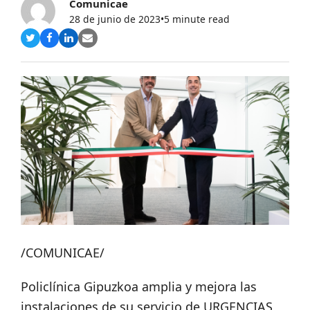
Comunicae
28 de junio de 2023
•
5 minute read
Compartir
Compartir
Compartir
Share
en
en
en
via
Twitter
Facebook
LinkedIn
Email
/COMUNICAE/
Policlínica Gipuzkoa amplia y mejora las
instalaciones de su servicio de URGENCIAS