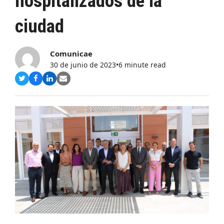
hospitalizados de la
ciudad
Comunicae
30 de junio de 2023
•
6 minute read
Compartir
Compartir
Compartir
Share
en
en
en
via
Twitter
Facebook
LinkedIn
Email