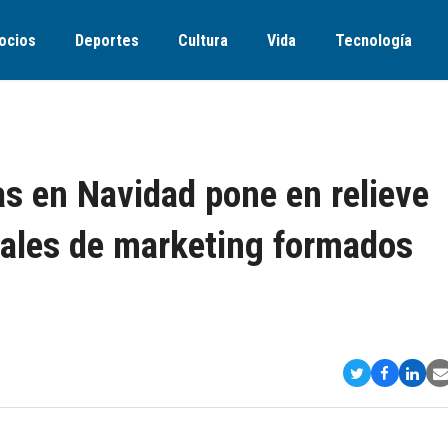
ocios
Deportes
Cultura
Vida
Tecnología
as en Navidad pone en relieve
nales de marketing formados
Compartir
Comparti
Comp
S
en
en
en
v
Twitter
Faceboo
Link
E