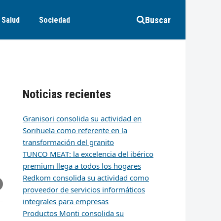
Buscar
Salud
Sociedad
Noticias recientes
Granisori consolida su actividad en
Sorihuela como referente en la
transformación del granito
TUNCO MEAT: la excelencia del ibérico
premium llega a todos los hogares
Redkom consolida su actividad como
r
artir
hare
proveedor de servicios informáticos
ia
integrales para empresas
k
edIn
mail
Productos Monti consolida su