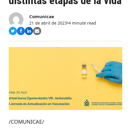
distintas etapas de la vida
Comunicae
21 de abril de 2023
•
4 minute read
Compartir
Compartir
Compartir
Share
en
en
en
via
Twitter
Facebook
LinkedIn
Email
/COMUNICAE/