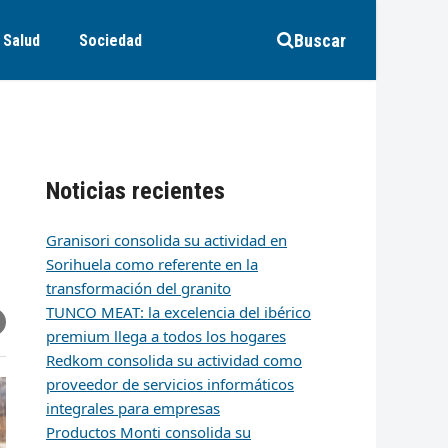
Buscar
Salud
Sociedad
Noticias recientes
Granisori consolida su actividad en
Sorihuela como referente en la
transformación del granito
TUNCO MEAT: la excelencia del ibérico
r
artir
hare
premium llega a todos los hogares
ia
k
edIn
mail
Redkom consolida su actividad como
proveedor de servicios informáticos
integrales para empresas
Productos Monti consolida su