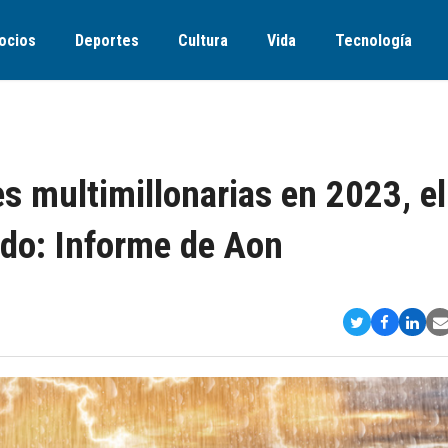
ocios
Deportes
Cultura
Vida
Tecnología
s multimillonarias en 2023, el
ado: Informe de Aon
Compartir
Comparti
Comp
S
en
en
en
v
Twitter
Faceboo
Link
E