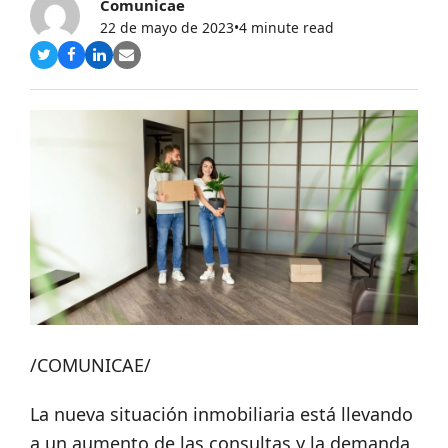
Comunicae
22 de mayo de 2023
•
4 minute read
Compartir
Compartir
Compartir
Share
en
en
en
via
Twitter
Facebook
LinkedIn
Email
/COMUNICAE/
La nueva situación inmobiliaria está llevando
a un aumento de las consultas y la demanda