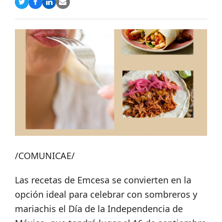
Compartir
Compartir
Compartir
Share
en
en
en
via
Twitter
Facebook
LinkedIn
Email
/COMUNICAE/
Las recetas de Emcesa se convierten en la
opción ideal para celebrar con sombreros y
mariachis el Día de la Independencia de