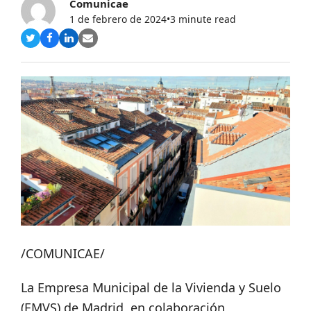
Comunicae
1 de febrero de 2024
•
3 minute read
Compartir
Compartir
Compartir
Share
en
en
en
via
Twitter
Facebook
LinkedIn
Email
/COMUNICAE/
La Empresa Municipal de la Vivienda y Suelo
(EMVS) de Madrid, en colaboración