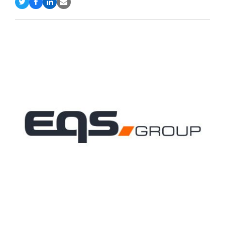
Compartir
Compartir
Compartir
Share
en
en
en
via
Twitter
Facebook
LinkedIn
Email