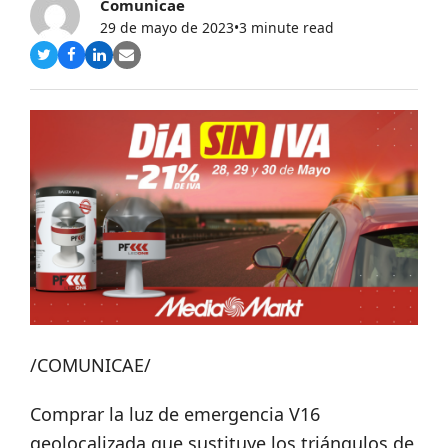
Comunicae
29 de mayo de 2023
•
3 minute read
Compartir
Compartir
Compartir
Share
en
en
en
via
Twitter
Facebook
LinkedIn
Email
/COMUNICAE/
Comprar la luz de emergencia V16
geolocalizada que sustituye los triángulos de