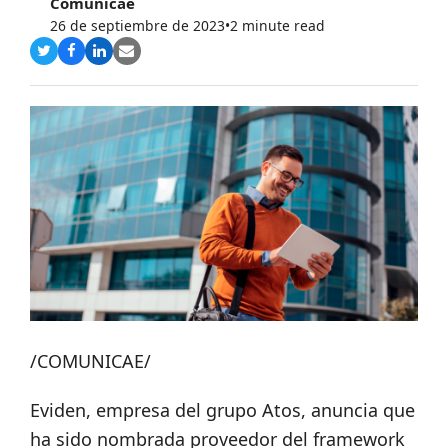
Comunicae
26 de septiembre de 2023
•
2 minute read
Compartir
Compartir
Compartir
Share
en
en
en
via
Twitter
Facebook
LinkedIn
Email
/COMUNICAE/
Eviden, empresa del grupo Atos, anuncia que
ha sido nombrada proveedor del framework