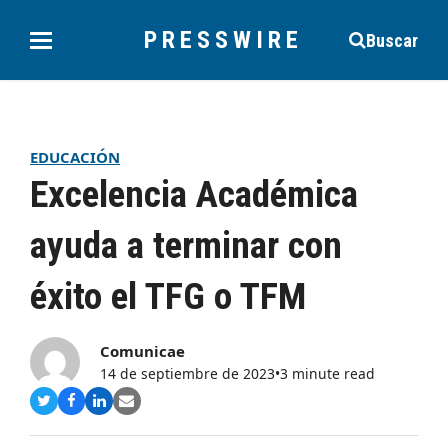
PRESSWIRE
Buscar
EDUCACIÓN
Excelencia Académica
ayuda a terminar con
éxito el TFG o TFM
Comunicae
14 de septiembre de 2023
•
3 minute read
Compartir
Compartir
Compartir
Share
en
en
en
via
Twitter
Facebook
LinkedIn
Email