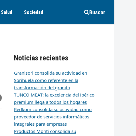
Buscar
Salud
Sociedad
n
Noticias recientes
Granisori consolida su actividad en
Sorihuela como referente en la
transformación del granito
TUNCO MEAT: la excelencia del ibérico
r
artir
hare
premium llega a todos los hogares
ia
k
edIn
mail
Redkom consolida su actividad como
proveedor de servicios informáticos
integrales para empresas
Productos Monti consolida su