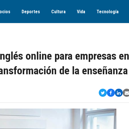
ocios
Deportes
Cultura
Vida
Tecnología
inglés online para empresas e
transformación de la enseñanza
Compartir
Comparti
Comp
S
en
en
en
v
Twitter
Faceboo
Link
E