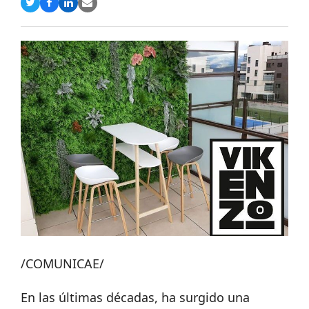
Compartir
Compartir
Compartir
Share
en
en
en
via
Twitter
Facebook
LinkedIn
Email
/COMUNICAE/
En las últimas décadas, ha surgido una