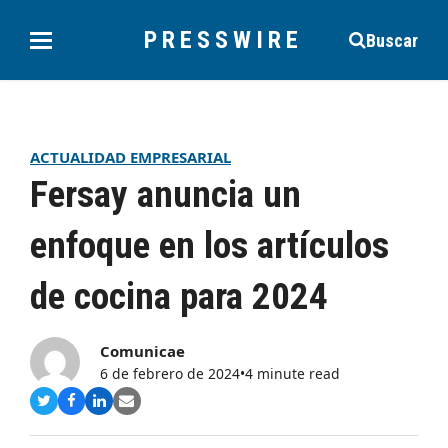
PRESSWIRE
Buscar
ACTUALIDAD EMPRESARIAL
Fersay anuncia un
enfoque en los artículos
de cocina para 2024
Comunicae
6 de febrero de 2024
•
4 minute read
Compartir
Compartir
Compartir
Share
en
en
en
via
Twitter
Facebook
LinkedIn
Email