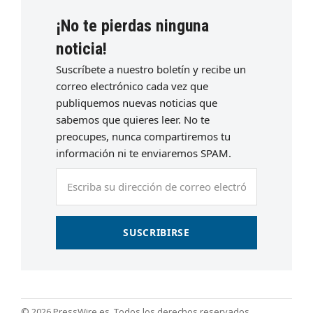
¡No te pierdas ninguna
noticia!
Suscríbete a nuestro boletín y recibe un
correo electrónico cada vez que
publiquemos nuevas noticias que
sabemos que quieres leer. No te
preocupes, nunca compartiremos tu
información ni te enviaremos SPAM.
Escriba
su
dirección
de
SUSCRIBIRSE
correo
electrónico
© 2026 PressWire.es. Todos los derechos reservados.