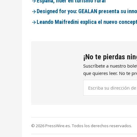
España, líder en turismo rural
Designed for you: GEALAN presenta su inno
Leando Maifredini explica el nuevo concep
¡No te pierdas nin
Suscríbete a nuestro bol
que quieres leer. No te 
Escriba
su
dirección
de
correo
electrónico
© 2026 PressWire.es. Todos los derechos reservados.