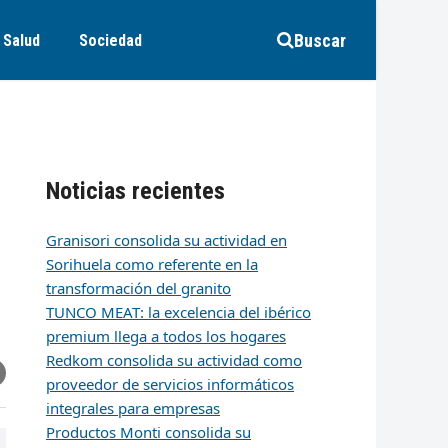
Buscar
Salud
Sociedad
Noticias recientes
Granisori consolida su actividad en
Sorihuela como referente en la
transformación del granito
TUNCO MEAT: la excelencia del ibérico
premium llega a todos los hogares
Redkom consolida su actividad como
r
artir
hare
proveedor de servicios informáticos
ia
integrales para empresas
k
edIn
mail
Productos Monti consolida su