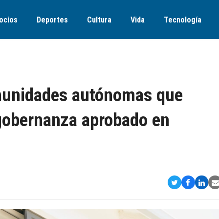
ocios
Deportes
Cultura
Vida
Tecnología
munidades autónomas que
 gobernanza aprobado en
Compartir
Comparti
Comp
S
en
en
en
v
Twitter
Faceboo
Link
E