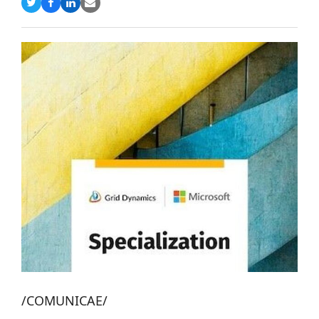
Compartir
Compartir
Compartir
Share
en
en
en
via
Twitter
Facebook
LinkedIn
Email
/COMUNICAE/