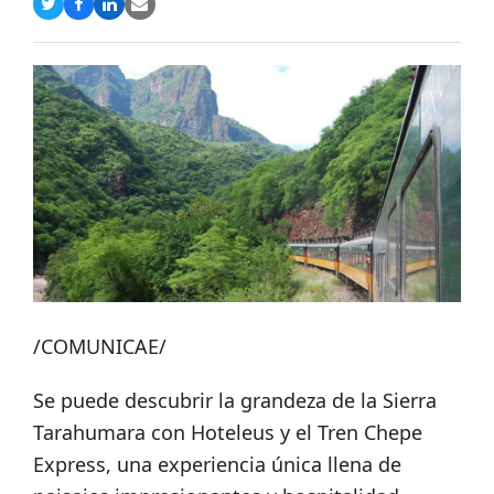
Compartir
Compartir
Compartir
Share
en
en
en
via
Twitter
Facebook
LinkedIn
Email
/COMUNICAE/
Se puede descubrir la grandeza de la Sierra
Tarahumara con Hoteleus y el Tren Chepe
Express, una experiencia única llena de