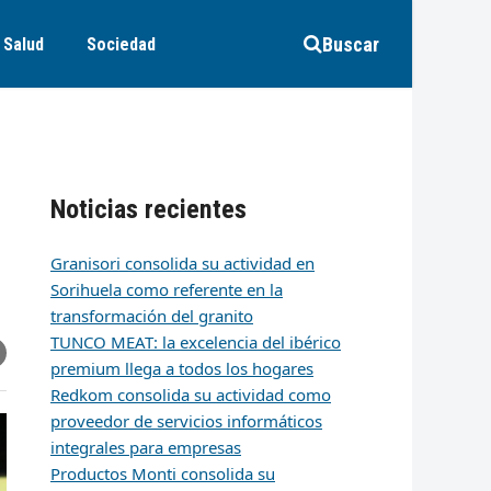
Buscar
Salud
Sociedad
Noticias recientes
Granisori consolida su actividad en
Sorihuela como referente en la
transformación del granito
TUNCO MEAT: la excelencia del ibérico
r
artir
hare
premium llega a todos los hogares
ia
k
edIn
mail
Redkom consolida su actividad como
proveedor de servicios informáticos
integrales para empresas
Productos Monti consolida su