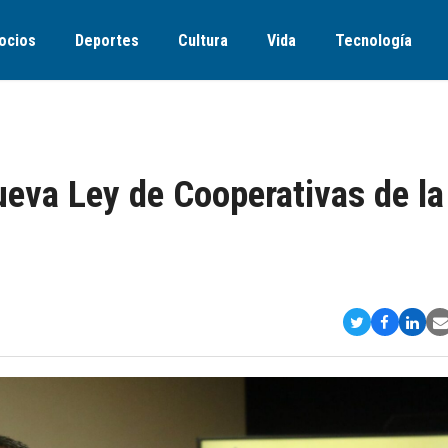
ocios
Deportes
Cultura
Vida
Tecnología
ueva Ley de Cooperativas de la
Compartir
Comparti
Comp
S
en
en
en
v
Twitter
Faceboo
Link
E