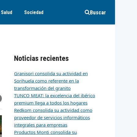
Buscar
Salud
Sociedad
Noticias recientes
Granisori consolida su actividad en
Sorihuela como referente en la
transformación del granito
TUNCO MEAT: la excelencia del ibérico
r
artir
hare
premium llega a todos los hogares
ia
k
edIn
mail
Redkom consolida su actividad como
proveedor de servicios informáticos
integrales para empresas
Productos Monti consolida su