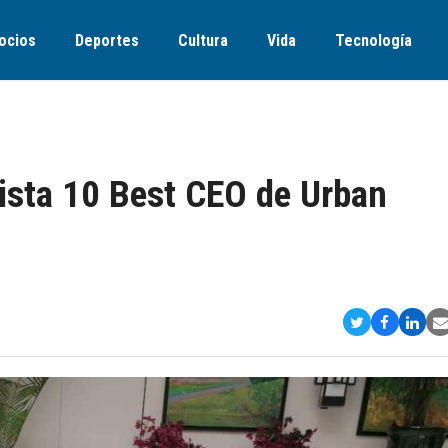
ocios
Deportes
Cultura
Vida
Tecnología
ista 10 Best CEO de Urban
Compartir
Comparti
Comp
S
en
en
en
v
Twitter
Faceboo
Link
E