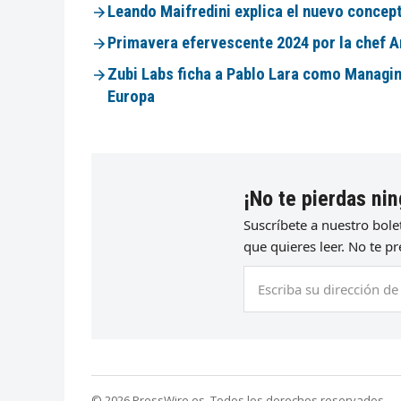
Leando Maifredini explica el nuevo concep
Primavera efervescente 2024 por la chef A
Zubi Labs ficha a Pablo Lara como Managi
Europa
¡No te pierdas nin
Suscríbete a nuestro bol
que quieres leer. No te 
Escriba
su
dirección
de
correo
electrónico
© 2026 PressWire.es. Todos los derechos reservados.