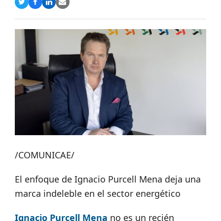
Compartir
Compartir
Compartir
Share
en
en
en
via
Twitter
Facebook
LinkedIn
Email
/COMUNICAE/
El enfoque de Ignacio Purcell Mena deja una
marca indeleble en el sector energético
Ignacio Purcell Mena
no es un recién