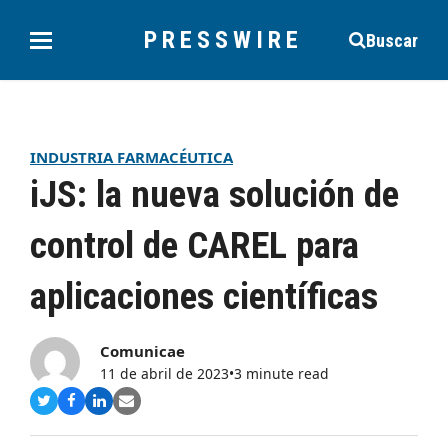
PRESSWIRE
Buscar
INDUSTRIA FARMACÉUTICA
iJS: la nueva solución de
control de CAREL para
aplicaciones científicas
Comunicae
11 de abril de 2023
•
3 minute read
Compartir
Compartir
Compartir
Share
en
en
en
via
Twitter
Facebook
LinkedIn
Email